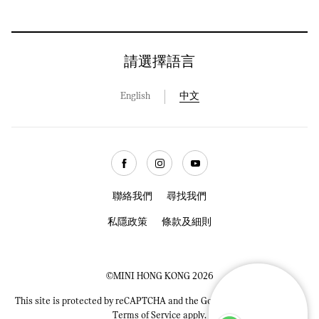
請選擇語言
English
中文
Facebook
Instagram
Youtube
聯絡我們
尋找我們
私隱政策
條款及細則
©MINI HONG KONG 2026
This site is protected by reCAPTCHA and the Google
Privacy Policy
and
Terms of Service
apply.