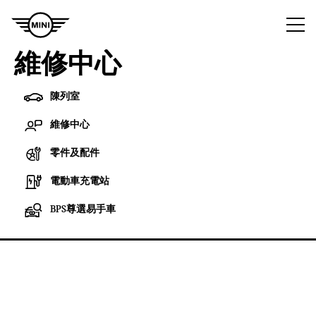
You are logged in as a MINI Sales Consultant.
登出
維修中心
陳列室
陳
Search
列
維修中心
維
室
修
搜尋結果：共3間
零
零件及配件
中
件
心
維修中心
及
電
電動車充電站
配
動
MINI荃灣維修中心
件
BPS
車
BPS尊選易手車
尊
充
荃灣青山公路荃灣段380號地下
選
電
易
站
MINI柴灣維修中心
手
車
柴灣豐業街12號啟力工業大廈B座2樓